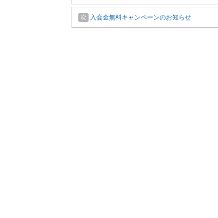
稿
ナ
Next:
次
入会金無料キャンペーンのお知らせ
ビ
ゲ
ー
シ
ョ
ン