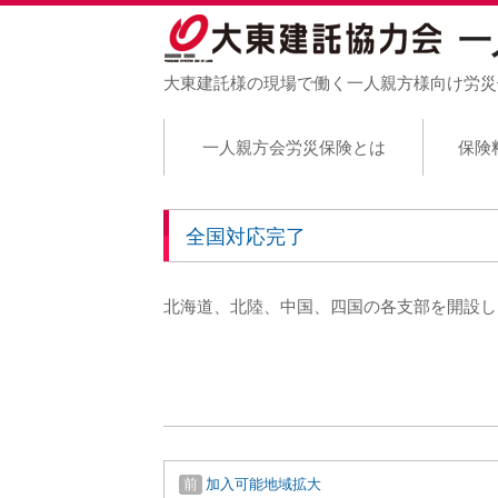
一
大東建託様の現場で働く一人親方様向け労災
一人親方会労災保険とは
保険
全国対応完了
北海道、北陸、中国、四国の各支部を開設し
投
Previous:
前
加入可能地域拡大